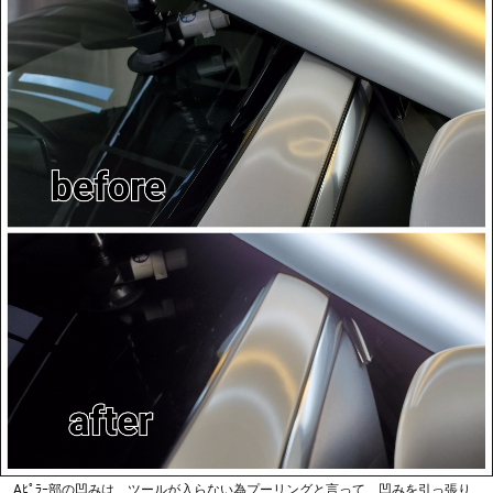
フェラーリ 430スクーデリア 右ドア
アルミパネル凹みデントリペア｜プー
リング＆押し出しによるハイブリット
施工 海老名で凹み修理
右ドアに複雑な凹みが2箇所有ります。
アルミパネルもデントリペアで施工可能です。
アルミパネル・複雑な凹みは、別途お見積りになります。