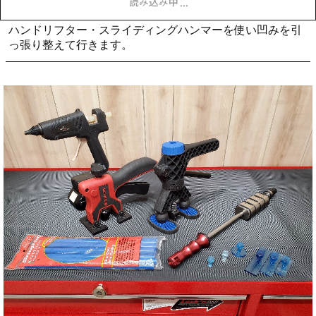
Mercedes-AMG Cクラス リアフェン
ダー凹み 海老名で凹み修理
Mercedes-Benz CクラスのRRフェンダー凹みの施工になります。
フェンダープロテクターを外して、サービスホールから押出による施工を行い
ます。
工具が届かない場合は、内側に穴を空けて施工するかプーリングによる施工を
行います。
お客さまの満足いく仕上がりに仕上げる事ができました。